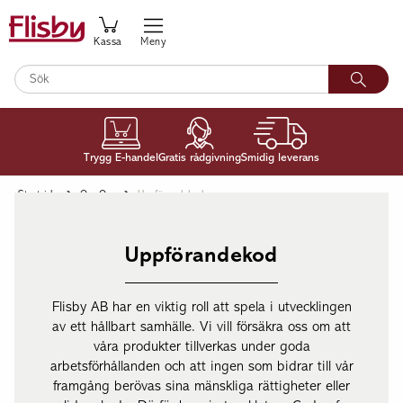
Kassa
Meny
Trygg E-handel
Gratis rådgivning
Smidig leverans
Startsida
Om Oss
Uppförandekod
Uppförandekod
Flisby AB har en viktig roll att spela i utvecklingen
av ett hållbart samhälle. Vi vill försäkra oss om att
våra produkter tillverkas under goda
arbetsförhållanden och att ingen som bidrar till vår
framgång berövas sina mänskliga rättigheter eller