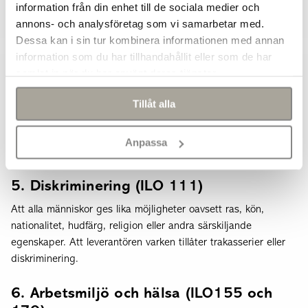
information från din enhet till de sociala medier och
annons- och analysföretag som vi samarbetar med.
Dessa kan i sin tur kombinera informationen med annan
information som du har tillhandahållit eller som de har
4. Löner och arbetstid (ILO 100)
samlat in när du har använt deras tjänster.
Leverantörer skall regelbundet betala ut lön och tillämpa
arbetstider i enlighet med nationella lagar, gällande avtal och
Tillåt alla
allmänt accepterad standard för branschen. Alla anställda har
rätt till ett skriftligt anställningskontrakt.
Anpassa
5. Diskriminering (ILO 111)
Att alla människor ges lika möjligheter oavsett ras, kön,
nationalitet, hudfärg, religion eller andra särskiljande
egenskaper. Att leverantören varken tillåter trakasserier eller
diskriminering.
6. Arbetsmiljö och hälsa (ILO155 och