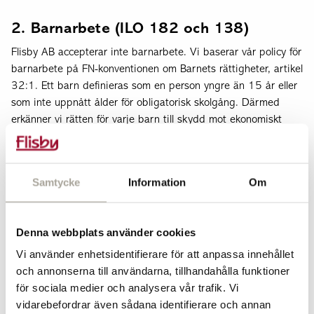
2. Barnarbete (ILO 182 och 138)
Flisby AB accepterar inte barnarbete. Vi baserar vår policy för
barnarbete på FN-konventionen om Barnets rättigheter, artikel
32:1. Ett barn definieras som en person yngre än 15 år eller
som inte uppnått ålder för obligatorisk skolgång. Därmed
erkänner vi rätten för varje barn till skydd mot ekonomiskt
utnyttjande och mot att utföra arbete som kan vara farligt eller
att störa barnets utbildning eller vara skadligt för barnets
hälsa eller fysiska, psykiska, andliga, moraliska eller sociala
Samtycke
Information
Om
utveckling.
Denna webbplats använder cookies
3. Tvångsarbete (ILO 29 och 105)
Vi använder enhetsidentifierare för att anpassa innehållet
Leverantören får inte använda någon form av tvångsarbete
och annonserna till användarna, tillhandahålla funktioner
eller straffarbete. Produktionen hos våra leverantörer får inte
för sociala medier och analysera vår trafik. Vi
ske av personal som under slavliknande förhållanden eller på
vidarebefordrar även sådana identifierare och annan
andra sätt ofrivilligt tvingas arbeta.