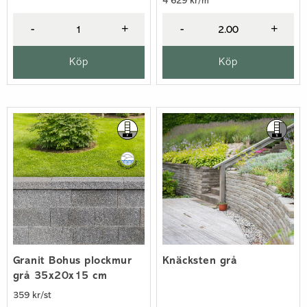
4 629 kr/m²
-
+
-
+
Köp
Köp
Granit Bohus plockmur
Knäcksten grå
grå 35x20x15 cm
359 kr/st