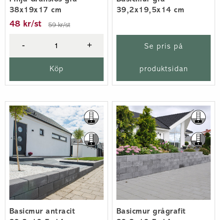
38x19x17 cm
39,2x19,5x14 cm
48 kr/st
59 kr/st
-
+
Se pris på
Köp
produktsidan
Basicmur antracit
Basicmur grågrafit