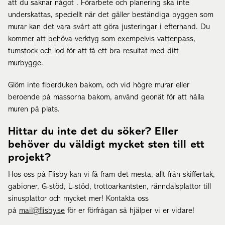
att du saknar något . Förarbete och planering ska inte
underskattas, speciellt när det gäller beständiga byggen som
murar kan det vara svårt att göra justeringar i efterhand. Du
kommer att behöva verktyg som exempelvis vattenpass,
tumstock och lod för att få ett bra resultat med ditt
murbygge.
Glöm inte
fiberduken
bakom, och vid högre murar eller
beroende på massorna bakom, använd
geonät
för att hålla
muren på plats.
Hittar du inte det du söker? Eller
behöver du väldigt mycket sten till ett
projekt?
Hos oss på Flisby kan vi få fram det mesta, allt från skiffertak,
gabioner, G-stöd, L-stöd, trottoarkantsten, ränndalsplattor till
sinusplattor och mycket mer! Kontakta oss
på
mail@flisby.se
för er förfrågan så hjälper vi er vidare!