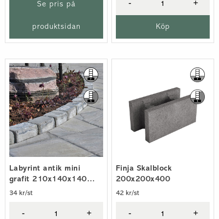
-
+
Se pris på
produktsidan
Köp
Labyrint antik mini
Finja Skalblock
grafit 210x140x140
200x200x400
mm, tumlad
34 kr/st
42 kr/st
-
+
-
+