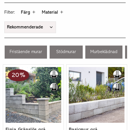
Filter:
Färg
Material
Fristående murar
Stödmurar
Murbeklädnad
20 %
Finja Gränslös grå
Basicmur grå