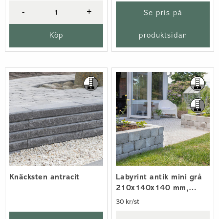
-
+
Se pris på
Köp
produktsidan
Knäcksten antracit
Labyrint antik mini grå
210x140x140 mm,
tumlad
30 kr/st