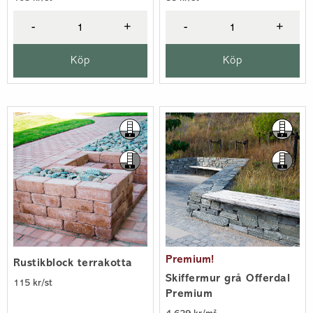
-
+
-
+
Köp
Köp
Premium!
Rustikblock terrakotta
Skiffermur grå Offerdal
115 kr/st
Premium