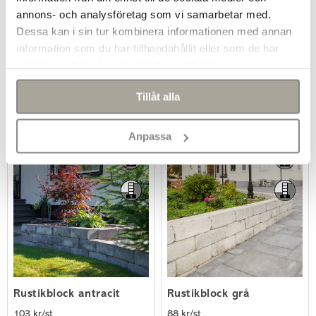
cm
30x15x15 cm
annons- och analysföretag som vi samarbetar med.
35 kr/st
39 kr/st
Dessa kan i sin tur kombinera informationen med annan
information som du har tillhandahållit eller som de har
-
+
-
+
samlat in när du har använt deras tjänster.
Köp
Köp
Tillåt alla
Anpassa
Rustikblock antracit
Rustikblock grå
103 kr/st
88 kr/st