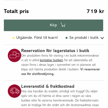
Totalt pris
719
kr
Köp
Utgående. Först till kvarn!
Se produkt i butik
Flisby
Reservation för lagerstatus i butik
Göteborg
Om produkten finns för visning i en butik rekommenderar
Halmstad
vi att ni alltid
kontaktar butiken
för att säkerställa att
Upplands Väsby
varan finns i deras lager, i synnerhet om ni planerar att
köpa och hämta produkten direkt i butiken.
Vi reserverar
Norsborg
oss för slutförsäljning.
Jönköping
Leveranstid & fraktkostnad
Hos oss handlar du snabbt, smidigt och tryggt! Du väljer
själv om du vill hämta ut dina varor i någon av våra
butiker eller få varorna hemlevererade. De fraktalternativ
som är möjliga för din order och din leveransadress visas