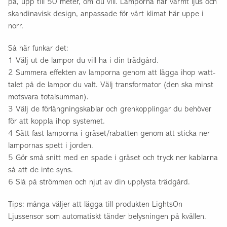
på, upp till 50 meter, om du vill. Lamporna har varmt ljus och
skandinavisk design, anpassade för vårt klimat här uppe i
norr.
Så här funkar det:
1 Välj ut de lampor du vill ha i din trädgård.
2 Summera effekten av lamporna genom att lägga ihop watt-
talet på de lampor du valt. Välj transformator (den ska minst
motsvara totalsumman).
3 Välj de förlängningskablar och grenkopplingar du behöver
för att koppla ihop systemet.
4 Sätt fast lamporna i gräset/rabatten genom att sticka ner
lampornas spett i jorden.
5 Gör små snitt med en spade i gräset och tryck ner kablarna
så att de inte syns.
6 Slå på strömmen och njut av din upplysta trädgård.
Tips: många väljer att lägga till produkten LightsOn
Ljussensor som automatiskt tänder belysningen på kvällen.