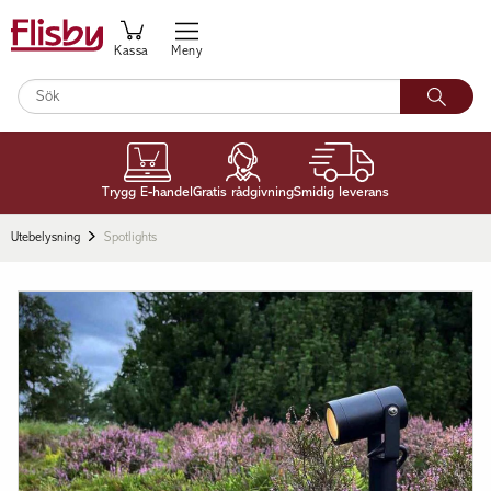
Kassa
Meny
Trygg E-handel
Gratis rådgivning
Smidig leverans
Utebelysning
Spotlights