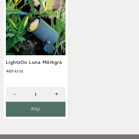
LightsOn Luna Mörkgrå
469 kr/st
-
+
Köp