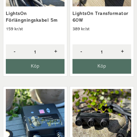
LightsOn
LightsOn Transformator
Förlängningskabel 5m
60W
159 kr/st
389 kr/st
-
+
-
+
Köp
Köp