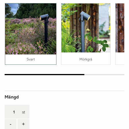
Svart
Mörkgrå
Mängd
st
-
+