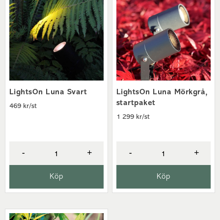
LightsOn Luna Svart
LightsOn Luna Mörkgrå,
startpaket
469 kr/st
1 299 kr/st
-
+
-
+
Köp
Köp