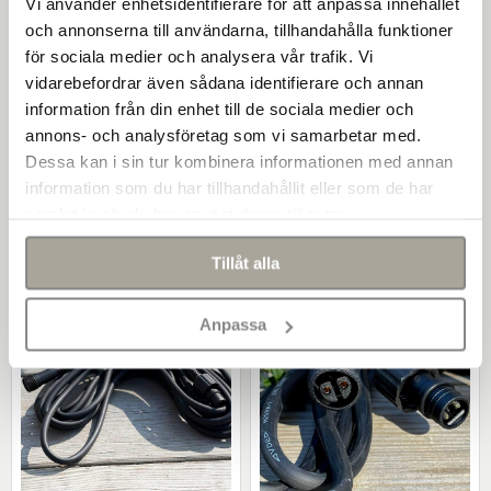
Vi använder enhetsidentifierare för att anpassa innehållet
LightsOn spotlight
LightsOn Transformator
och annonserna till användarna, tillhandahålla funktioner
GU5.3 350 lm dimbar
21W
för sociala medier och analysera vår trafik. Vi
(Varmvit)
79 kr/st
179 kr/st
vidarebefordrar även sådana identifierare och annan
information från din enhet till de sociala medier och
annons- och analysföretag som vi samarbetar med.
-
+
-
+
Dessa kan i sin tur kombinera informationen med annan
information som du har tillhandahållit eller som de har
Köp
Köp
samlat in när du har använt deras tjänster.
Tillåt alla
Anpassa