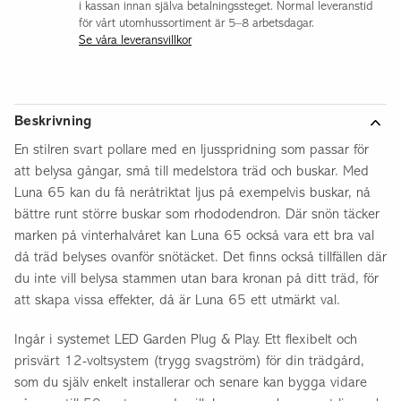
i kassan innan själva betalningssteget. Normal leveranstid
för vårt utomhussortiment är 5–8 arbetsdagar.
Se våra leveransvillkor
Beskrivning
En stilren svart pollare med en ljusspridning som passar för
att belysa gångar, små till medelstora träd och buskar. Med
Luna 65 kan du få neråtriktat ljus på exempelvis buskar, nå
bättre runt större buskar som rhododendron. Där snön täcker
marken på vinterhalvåret kan Luna 65 också vara ett bra val
då träd belyses ovanför snötäcket. Det finns också tillfällen där
du inte vill belysa stammen utan bara kronan på ditt träd, för
att skapa vissa effekter, då är Luna 65 ett utmärkt val.
Ingår i systemet LED Garden Plug & Play. Ett flexibelt och
prisvärt 12-voltsystem (trygg svagström) för din trädgård,
som du själv enkelt installerar och senare kan bygga vidare