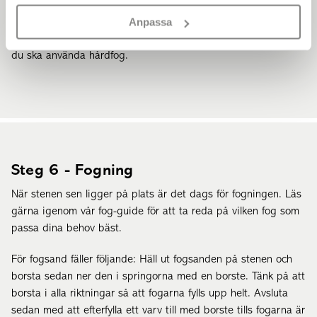
sitter stabilt i underlaget genom att försiktigt banka på dem
Anpassa
med en gummiklubba. Se till att stenen att det är 3 mm
(enligt AMA) mellan varje sten för fogsand eller 5-6 mm om
du ska använda hårdfog.
Steg 6 - Fogning
När stenen sen ligger på plats är det dags för fogningen. Läs
gärna igenom vår fog-guide för att ta reda på vilken fog som
passa dina behov bäst.
För fogsand fäller följande: Häll ut fogsanden på stenen och
borsta sedan ner den i springorna med en borste. Tänk på att
borsta i alla riktningar så att fogarna fylls upp helt. Avsluta
sedan med att efterfylla ett varv till med borste tills fogarna är