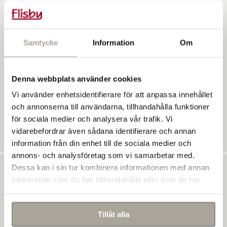
Sen använder du en rätskiva eller bräda för att jämna till ytan.
Jobba uppifrån och ner med att ta bort och lägga till stenmjöl.
När du sen känner dig nöjd tar du bort listerna och fyller igen
Samtycke
Information
Om
där de legat.
Man kan använda stenmjöl istället för stenflis men det
Denna webbplats använder cookies
dränerar inte lika bra och därför rekommenderar vi likt AMA
Vi använder enhetsidentifierare för att anpassa innehållet
anläggning 20 stenflis även om det går att köra med stenmjöl
och annonserna till användarna, tillhandahålla funktioner
också.
för sociala medier och analysera vår trafik. Vi
vidarebefordrar även sådana identifierare och annan
information från din enhet till de sociala medier och
annons- och analysföretag som vi samarbetar med.
Dessa kan i sin tur kombinera informationen med annan
information som du har tillhandahållit eller som de har
Steg 5 - Dags att lägga plattorna
samlat in när du har använt deras tjänster.
När ytan man tänkt belägga är slät, hård och väl dränerad är
Tillåt alla
det dags att börja lägga stenplattorna. Se till att stenarna