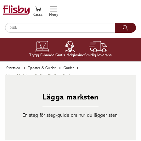
Kassa
Meny
Trygg E-handel
Gratis rådgivning
Smidig leverans
Startsida
Tjänster & Guider
Guider
Lägga Marksten - En Steg För Steg-Guide
Lägga marksten
En steg för steg-guide om hur du lägger sten.