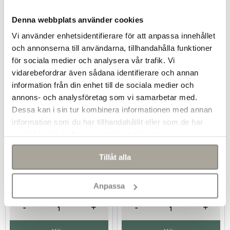
Köp
Köp
Denna webbplats använder cookies
Vi använder enhetsidentifierare för att anpassa innehållet
och annonserna till användarna, tillhandahålla funktioner
för sociala medier och analysera vår trafik. Vi
vidarebefordrar även sådana identifierare och annan
information från din enhet till de sociala medier och
annons- och analysföretag som vi samarbetar med.
Dessa kan i sin tur kombinera informationen med annan
information som du har tillhandahållit eller som de har
samlat in när du har använt deras tjänster.
Tillåt alla
Finja Vinterbetong, 25
Finja Anläggningsbetong
kg
Fin, 25 kg
Anpassa
139 kr/st
139 kr/st
-
+
-
+