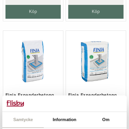
Köp
Köp
Finja Expanderbetong
Finja Expanderbetong
Fin, 25 kg
Grov, 25 kg
189 kr/st
189 kr/st
Samtycke
Information
Om
-
+
-
+