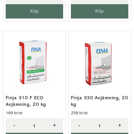
Köp
Köp
Finja 310 F ECO
Finja 330 Avjämning, 20
Avjämning, 20 kg
kg
169 kr/st
259 kr/st
-
+
-
+