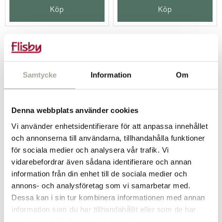
Köp
Köp
Samtycke
Information
Om
Denna webbplats använder cookies
Vi använder enhetsidentifierare för att anpassa innehållet
och annonserna till användarna, tillhandahålla funktioner
för sociala medier och analysera vår trafik. Vi
Finja 420 DR
Finja 450 DR
vidarebefordrar även sådana identifierare och annan
Handspackel, 20 kg
Handspackel, 15 kg
information från din enhet till de sociala medier och
269 kr/st
299 kr/st
annons- och analysföretag som vi samarbetar med.
Dessa kan i sin tur kombinera informationen med annan
-
+
-
+
information som du har tillhandahållit eller som de har
samlat in när du har använt deras tjänster.