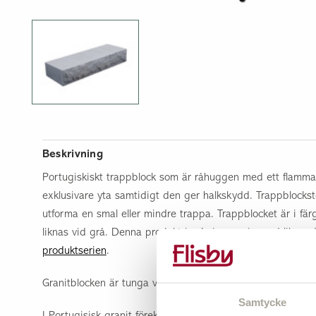
Underlagsmaterial
Utebelysning
Övrigt
Beskrivning
Portugiskiskt trappblock som är råhuggen med ett flammat
exklusivare yta samtidigt den ger halkskydd. Trappblockste
utforma en smal eller mindre trappa. Trappblocket är i f
liknas vid grå. Denna produkt ingår i en serie med liknan
produktserien
.
Granitblocken är tunga vilket gör att dom ligger väldigt s
Samtycke