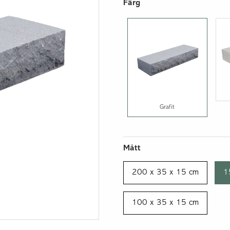
Isolerblock och balkar
Färg
Lös lättklinker
Grafit
Mått
200 x 35 x 15 cm
1
100 x 35 x 15 cm