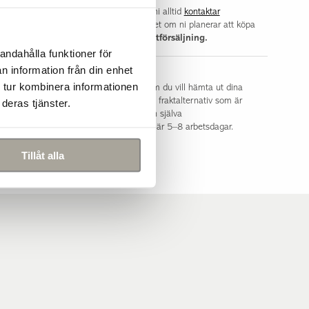
Norsborg
isning i en butik rekommenderar vi att ni alltid
kontaktar
la att varan finns i deras lager, i synnerhet om ni planerar att köpa
ekt i butiken.
Vi reserverar oss för slutförsäljning.
andahålla funktioner för
n information från din enhet
aktkostnad
 tur kombinera informationen
t, smidigt och tryggt! Du väljer själv om du vill hämta ut dina
tiker eller få varorna hemlevererade. De fraktalternativ som är
deras tjänster.
h din leveransadress visas i kassan innan själva
l leveranstid för vårt utomhussortiment är 5–8 arbetsdagar.
Tillåt alla