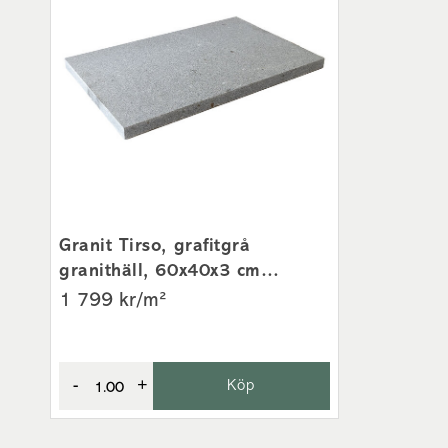
Granit Tirso, grafitgrå
granithäll, 60x40x3 cm
flammad
1 799 kr/m²
-
+
Köp