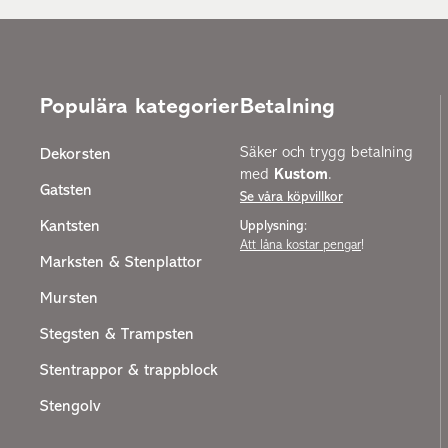
Populära kategorier
Betalning
Säker och trygg betalning
Dekorsten
med
Kustom
.
Gatsten
Se våra köpvillkor
Kantsten
Upplysning:
Att låna kostar pengar
!
Marksten & Stenplattor
Mursten
Stegsten & Trampsten
Stentrappor & trappblock
Stengolv