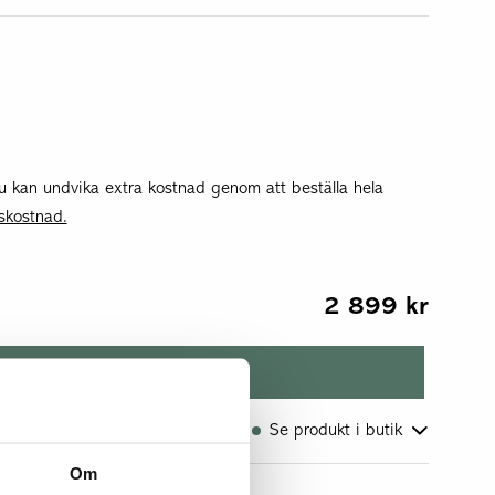
u kan undvika extra kostnad genom att beställa hela
skostnad.
2 899
kr
Köp
I webb-/centrallager
Se produkt i butik
Om
Upplands Väsby
lagerstatus i butik