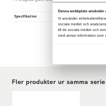
I Portugisisk granit förekommer naturligt järnoxid, vilket 
Denna webbplats använder 
Specifikation
Vi använder enhetsidentifierar
sociala medier och analysera 
Artikelnummer
till de sociala medier och a
Vikt per styck
med annan information som du 
Antal per pall
Mått
Höjd
Längd
Användningsområde
Fler produkter ur samma serie
Färg