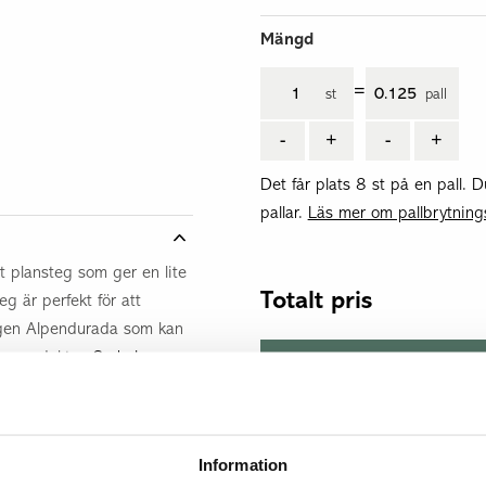
Mängd
=
st
pall
-
+
-
+
Det får plats 8 st på en pall.
D
pallar.
Läs mer om pallbrytning
 plansteg som ger en lite
Totalt pris
g är perfekt för att
ärgen Alpendurada som kan
de produkter.
Se hela
tabilt där de monterats.
Information
Reservation för 