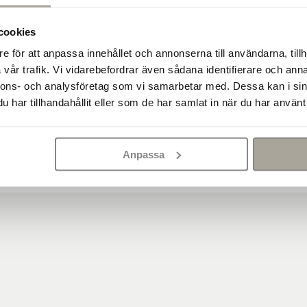
kan ge en rostpatina.
Om produkten finns för v
butiken
för att säkerstäl
cookies
och hämta produkten dir
e för att anpassa innehållet och annonserna till användarna, tillh
vår trafik. Vi vidarebefordrar även sådana identifierare och anna
Leveranstid & fr
241503515510PO
nnons- och analysföretag som vi samarbetar med. Dessa kan i sin
Hos oss handlar du snabb
193,00 kg
varor i någon av våra bu
har tillhandahållit eller som de har samlat in när du har använt 
möjliga för din order oc
8,00 st
betalningssteget. Norma
Se våra leveransvillkor
150 x 35 x 15 cm
Anpassa
15,00 cm
150,00 cm
Entré; I slänt
Grafit