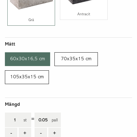
Antracit
Grå
Mått
60x30x16,5 cm
70x35x15 cm
105x35x15 cm
Mängd
=
st
pall
-
+
-
+