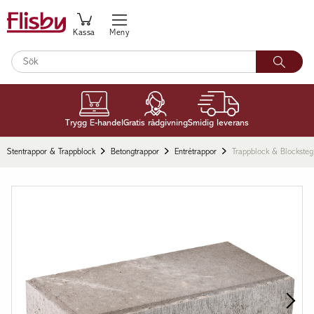
Kassa
Meny
Trygg E-handel
Gratis rådgivning
Smidig leverans
Stentrappor & Trappblock
Betongtrappor
Entrétrappor
Trappblock & Blocksteg