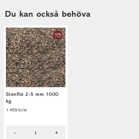
Antal per pall
20,00 st
Du kan också behöva
Mått
60x30x16,5 cm
Höjd
16,50 cm
Längd
60,00 cm
Färg
Grå
Referensnummer
15603000VÅ
Stenflis 2-5 mm 1000
kg
1 459 kr/st
-
+