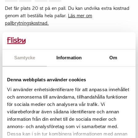
Det får plats 20 st på en pall.
Du kan undvika extra kostnad
genom att beställa hela pallar.
Läs mer om
pallbrytningskostnad.
Totalt pris
:
209
Ange postnummer för att se
pris
kr
Samtycke
Information
Om
I webb-/centrallager
Se produkt i butik
Denna webbplats använder cookies
Flisby
Vi använder enhetsidentifierare för att anpassa innehållet
Reservation för lagerstatus i butik
Göteborg
och annonserna till användarna, tillhandahålla funktioner
Om produkten finns för visning i en butik rekommenderar
Halmstad
för sociala medier och analysera vår trafik. Vi
vi att ni alltid
kontaktar butiken
för att säkerställa att
Malmö
vidarebefordrar även sådana identifierare och annan
varan finns i deras lager, i synnerhet om ni planerar att
köpa och hämta produkten direkt i butiken.
Vi reserverar
Jönköping
information från din enhet till de sociala medier och
oss för slutförsäljning.
Norsborg
annons- och analysföretag som vi samarbetar med.
Upplands Väsby
Dessa kan i sin tur kombinera informationen med annan