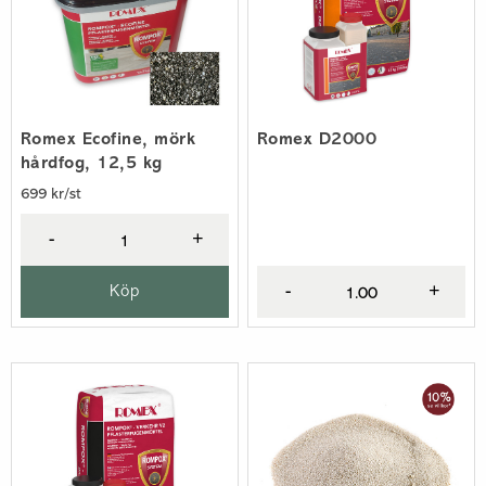
Romex Ecofine, mörk
Romex D2000
hårdfog, 12,5 kg
699 kr/st
-
+
Köp
-
+