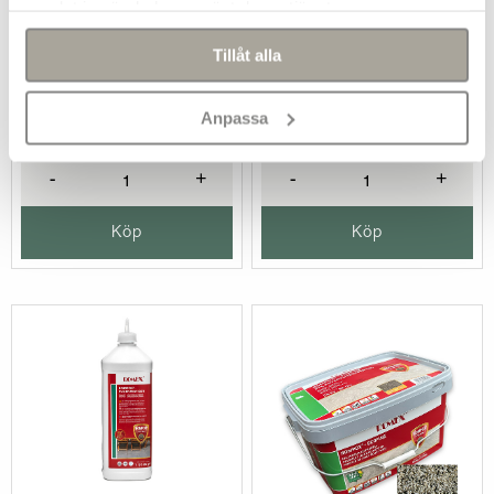
samlat in när du har använt deras tjänster.
Tillåt alla
Romex fastfog grå 15 kg
Romex fastfog antracit
15 kg
499 kr/st
Anpassa
499 kr/st
-
+
-
+
Köp
Köp