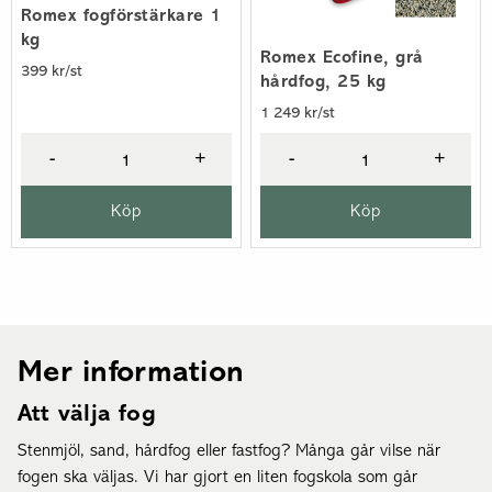
Romex fogförstärkare 1
kg
Romex Ecofine, grå
399 kr/st
hårdfog, 25 kg
1 249 kr/st
-
+
-
+
Köp
Köp
Mer information
Att välja fog
Stenmjöl, sand, hårdfog eller fastfog? Många går vilse när
fogen ska väljas. Vi har gjort en liten fogskola som går