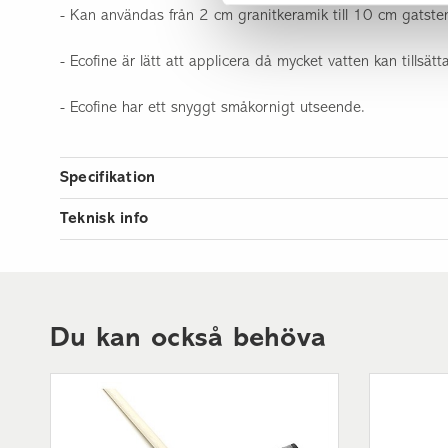
- Kan användas från 2 cm granitkeramik till 10 cm gatsten 
- Ecofine är lätt att applicera då mycket vatten kan tillsät
- Ecofine har ett snyggt småkornigt utseende.
Specifikation
Artikelnummer
Teknisk info
Romex Ecofine EPD
Vikt per styck
Mått
Färg
Du kan också behöva