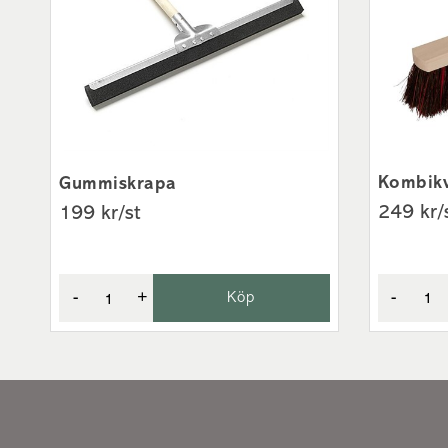
Kombikv
Gummiskrapa
249 kr/
199 kr/st
-
-
+
Köp