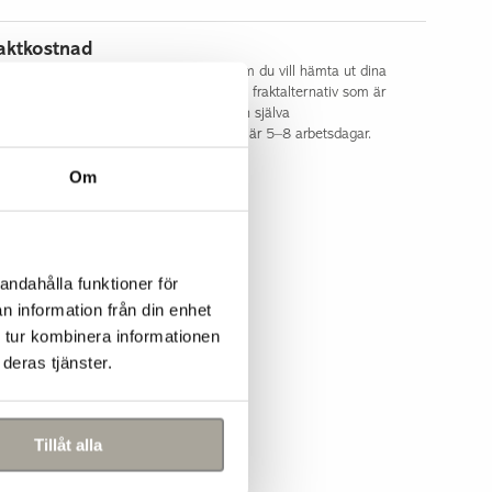
aktkostnad
t, smidigt och tryggt! Du väljer själv om du vill hämta ut dina
tiker eller få varorna hemlevererade. De fraktalternativ som är
h din leveransadress visas i kassan innan själva
l leveranstid för vårt utomhussortiment är 5–8 arbetsdagar.
Om
andahålla funktioner för
n information från din enhet
 tur kombinera informationen
deras tjänster.
Tillåt alla