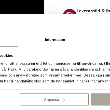
Leveranstid & fr
Hos oss handlar du snabb
varor i någon av våra bu
möjliga för din order oc
betalningssteget. Norma
Se våra leveransvillkor
Information
cookies
e för att anpassa innehållet och annonserna till användarna, tillh
3 cm tjocka plattor (ex
vår trafik. Vi vidarebefordrar även sådana identifierare och anna
nnons- och analysföretag som vi samarbetar med. Dessa kan i sin
har tillhandahållit eller som de har samlat in när du har använt 
tervunnet material.
Anpassa