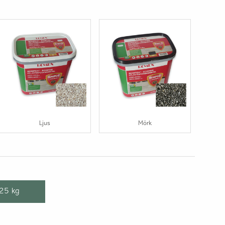
Marmor
Ölandssten
Ljus
Mörk
25 kg