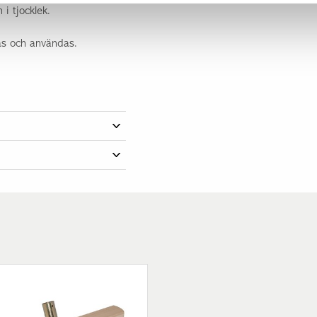
i tjocklek.
tas och användas.
99254300RX
25,00 kg
25 kg
Grå