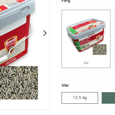
Isolerblock och balkar
Färg
Lös lättklinker
Grå
Vikt
12,5 kg