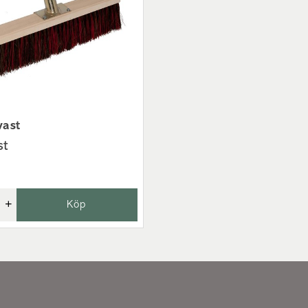
ast
st
+
Köp