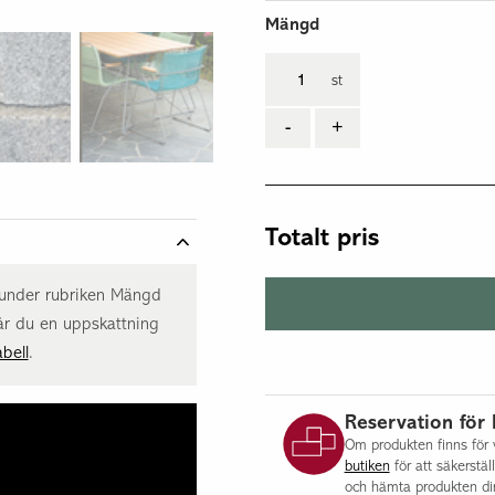
Mängd
st
-
+
Totalt pris
t under rubriken Mängd
år du en uppskattning
bell
.
Reservation för 
Om produkten finns för v
butiken
för att säkerstäl
och hämta produkten dir