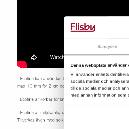
Samtycke
Denna webbplats använder 
Vi använder enhetsidentifierar
- Ecofine kan användas till fogar från 3 mm till 15 mm på 
sociala medier och analysera 
max 10 mm för 2 cm och 30 mm på 6 cm tjocka plattor).
till de sociala medier och a
med annan information som du 
- Ecofine är körbar för lätt trafik vid 4 cm djup, 3,5 ton.
- Ecofine är miljövänlig där 98% kommer från natur eller å
Tillverkas även med solkraft.