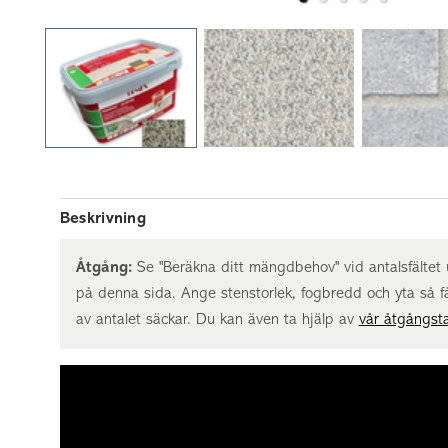
Underlagsmaterial
Utebelysning
Övrigt
Beskrivning
Åtgång:
Se "Beräkna ditt mängdbehov" vid antalsfälte
på denna sida. Ange stenstorlek, fogbredd och yta så f
av antalet säckar. Du kan även ta hjälp av
vår åtgångsta