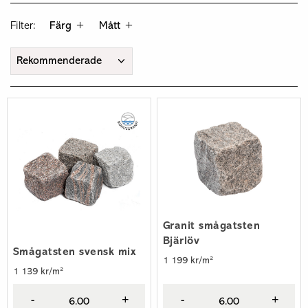
Filter:
Färg
Mått
Granit smågatsten
Bjärlöv
Smågatsten svensk mix
1 199 kr/m²
1 139 kr/m²
-
+
-
+