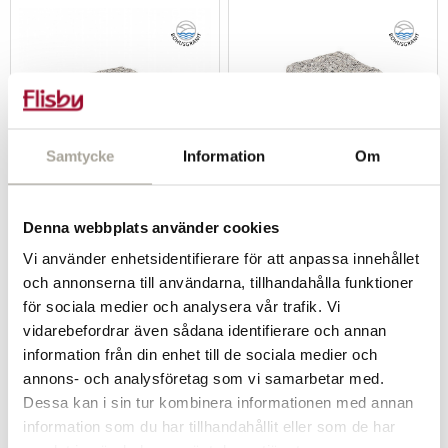
Samtycke
Information
Om
Rekommenderas!
Granit smågatsten
Denna webbplats använder cookies
Bohus halvhöjd
Granit smågatsten
Vi använder enhetsidentifierare för att anpassa innehållet
Bohus
699 kr/m²
och annonserna till användarna, tillhandahålla funktioner
1 049 kr/m²
för sociala medier och analysera vår trafik. Vi
vidarebefordrar även sådana identifierare och annan
-
+
-
+
information från din enhet till de sociala medier och
annons- och analysföretag som vi samarbetar med.
Köp
Köp
Dessa kan i sin tur kombinera informationen med annan
information som du har tillhandahållit eller som de har