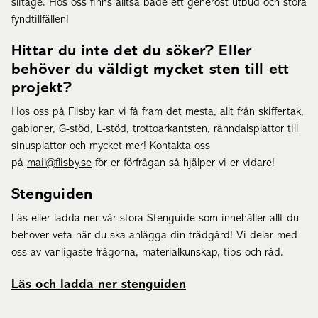
slitage. Hos oss finns alltså både ett generöst utbud och stora
fyndtillfällen!
Hittar du inte det du söker? Eller
behöver du väldigt mycket sten till ett
projekt?
Hos oss på Flisby kan vi få fram det mesta, allt från skiffertak,
gabioner, G-stöd, L-stöd, trottoarkantsten, ränndalsplattor till
sinusplattor och mycket mer! Kontakta oss
på
mail@flisby.se
för er förfrågan så hjälper vi er vidare!
Stenguiden
Läs eller ladda ner vår stora Stenguide som innehåller allt du
behöver veta när du ska anlägga din trädgård! Vi delar med
oss av vanligaste frågorna, materialkunskap, tips och råd.
Läs och ladda ner stenguiden