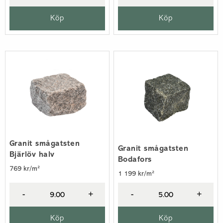
Köp
Köp
Granit smågatsten
Granit smågatsten
Bjärlöv halv
Bodafors
769 kr/m²
1 199 kr/m²
-
+
-
+
Köp
Köp