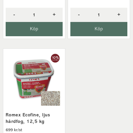
-
+
-
+
Köp
Köp
Romex Ecofine, ljus
hårdfog, 12,5 kg
699 kr/st