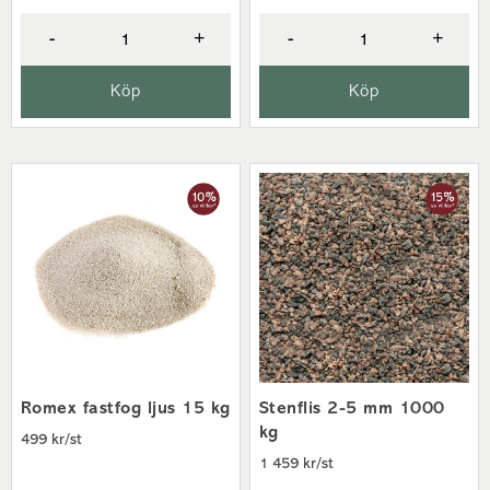
innan för att checka av med er om ni har något speciellt
önskemål annars ställer de pallarna vid bästa lämpliga ställe.
-
+
-
+
Har man möjlighet så kan man sätta ut en skylt eller liknande
som visar var ni önskar ha det avställt.
Köp
Köp
Hur får jag veta när leveransen kommer?
Du blir kontaktad av transportbolaget före leverans via sms
eller telefon. Leveranser med PostNord aviseras via sms
och/eller mail.
Fler frågor?
Kontakta gärna vår kunniga
kundtjänst
eller besök någon av
våra butiker
så hjälper vi dig.
Romex fastfog ljus 15 kg
Stenflis 2-5 mm 1000
kg
499 kr/st
1 459 kr/st