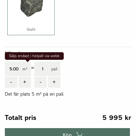
Grafit
Mängd
Säljs endast i helpall via webb
=
m²
pall
-
+
-
+
Det får plats 5 m² på en pall.
Totalt pris
5 995
kr
Köp