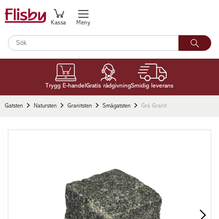
Kassa
Meny
Trygg E-handel
Gratis rådgivning
Smidig leverans
Gatsten
Natursten
Granitsten
Smågatsten
Grå Granit