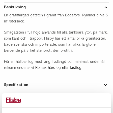
Beskrivning
En grafitfärgad gatsten i granit från Bodafors. Rymmer cirka 5
m²/storsäck.
Smågatsten i full höjd används till alla tänkbara ytor, på mark,
som kant och i trappor. Flisby har ett antal olika granitsorter,
både svenska och importerade, som har olika färgtoner
beroende på vilket stenbrott den brutit i.
För en hållbar fog med lång livslängd och minimalt underhåll
rekommenderar vi
Romex hårdfog eller fastfog
.
Specifikation
Artikelnummer
2291110110LO
Teknisk info
Guide: Så lägger du sten >>
Antal per kvm
90,00 st
Vanliga frågor & svar
Vikt per kvm
210,00 kg