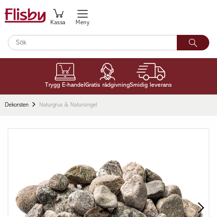
Kassa
Meny
Trygg E-handel
Gratis rådgivning
Smidig leverans
Dekorsten
Naturgrus & Natursingel