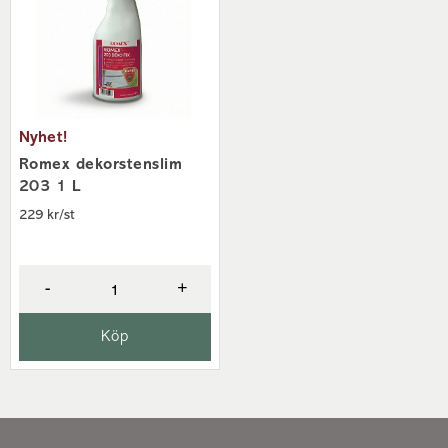
Nyhet!
Romex dekorstenslim
203 1 L
229 kr/st
-
+
Köp