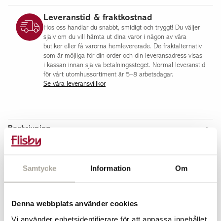
Leveranstid & fraktkostnad
Hos oss handlar du snabbt, smidigt och tryggt! Du väljer
själv om du vill hämta ut dina varor i någon av våra
butiker eller få varorna hemlevererade. De fraktalternativ
som är möjliga för din order och din leveransadress visas
i kassan innan själva betalningssteget. Normal leveranstid
för vårt utomhussortiment är 5–8 arbetsdagar.
Se våra leveransvillkor
Beskrivning
En skandinavisk dekorsten i naturnära gråmelerade toner.
Rundade stenar
Samtycke
Information
Om
Åtgång
För storlek 25-50 mm rekommenderar vi ett 7 cm tjockt lager
Denna webbplats använder cookies
för dekorytor. 1000 kg räcker då till en yta av cirka 10m².
Vi använder enhetsidentifierare för att anpassa innehållet