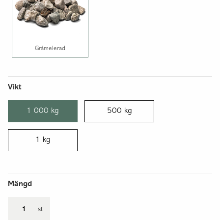
Gråmelerad
Vikt
1 000 kg
500 kg
1 kg
Mängd
st