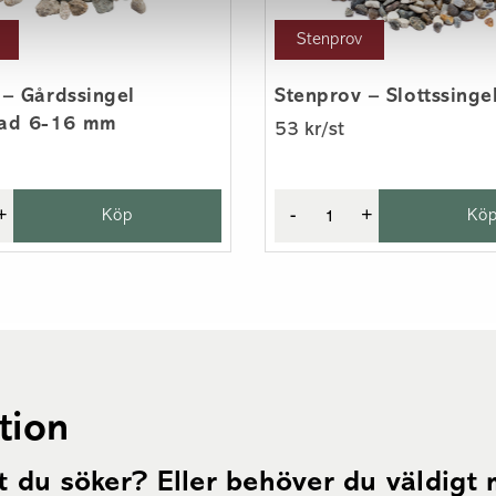
Stenprov
 – Gårdssingel
Stenprov – Slottssing
rad 6-16 mm
53 kr/st
+
Köp
-
+
Kö
tion
t du söker? Eller behöver du väldigt m