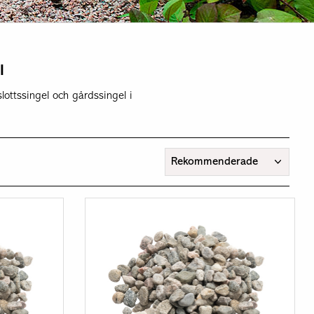
l
lottssingel och gårdssingel i