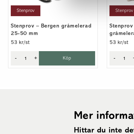
Stenprov
Stenprov
Stenprov – Bergen gråmelerad
Stenprov
25-50 mm
gråmele
53 kr/st
53 kr/st
-
+
Köp
-
Mer informa
Hittar du inte de