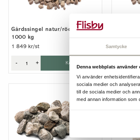
Gårdssingel natur/röd 8-14 mm
Gårdssin
1000 kg
500 kg
Samtycke
1 849 kr/st
1 299 kr/s
-
+
Köp
-
Denna webbplats använder 
Vi använder enhetsidentifierar
sociala medier och analysera 
till de sociala medier och a
med annan information som du 