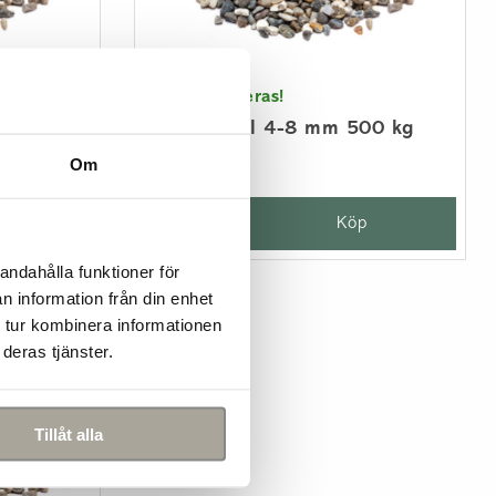
Rekommenderas!
000 kg
Slottssingel 4-8 mm 500 kg
2 099 kr/st
Om
p
-
+
Köp
andahålla funktioner för
n information från din enhet
 tur kombinera informationen
deras tjänster.
Tillåt alla