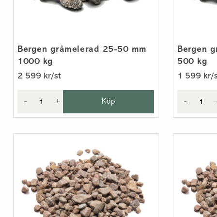
Bergen gråmelerad 25-50 mm
Bergen 
1000 kg
500 kg
2 599 kr/st
1 599 kr/s
-
+
Köp
-