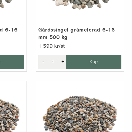
ad 6-16
Gårdssingel gråmelerad 6-16
mm 500 kg
1 599 kr/st
p
-
+
Köp