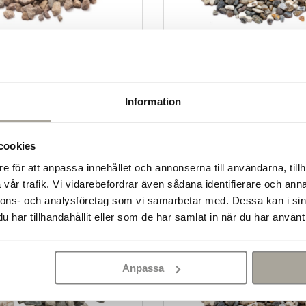
Rekommenderas!
gel natur/röd 8-14 mm
Slottssingel 4-8 mm 1
2 899 kr/st
Information
t
+
Köp
-
+
Kö
cookies
e för att anpassa innehållet och annonserna till användarna, tillh
vår trafik. Vi vidarebefordrar även sådana identifierare och anna
nnons- och analysföretag som vi samarbetar med. Dessa kan i sin
har tillhandahållit eller som de har samlat in när du har använt 
Anpassa