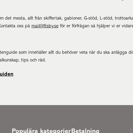
m det mesta, allt från skiffertak, gabioner, G-stöd, L-stöd, trottoarka
 Kontakta oss på
mail@flisby.se
för er förfrågan så hjälper vi er vidar
 Stenguide som innehåller allt du behöver veta när du ska anlägga d
alkunskap, tips och råd.
guiden
Populära kategorier
Betalning