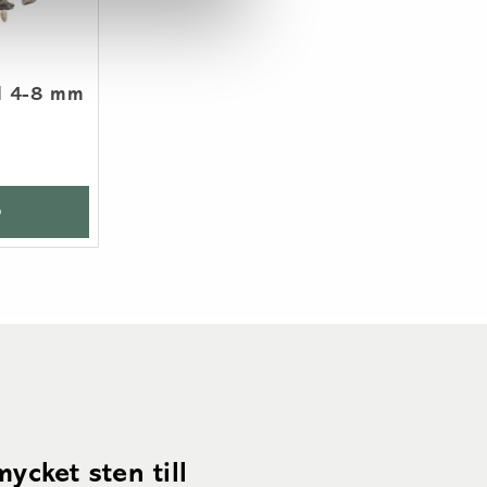
el 4-8 mm
p
ycket sten till