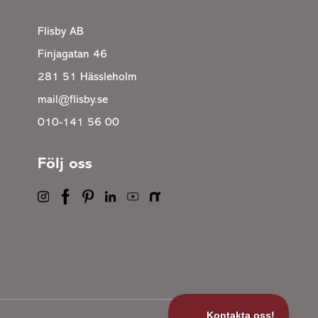
Flisby AB
Finjagatan 46
281 51 Hässleholm
mail@flisby.se
010-141 56 00
Följ oss