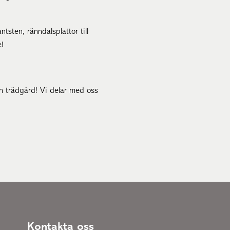
ntsten, ränndalsplattor till
e!
in trädgård! Vi delar med oss
Kontakta oss