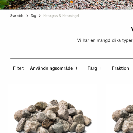
Outlet »
Bra att veta om natursten
Startsida
Tag
Naturgrus & Natursingel
TILLBEHÖR
Bra att veta om marktegel
Fiberdukar
Vi har en mängd olika typer 
Fog & fäst
Kantstål
Markrännor
Filter:
Användningsområde
Färg
Fraktion
Redskap & verktyg
Rengöring & impregnering
Underlagsmaterial
Utebelysning
Övrigt