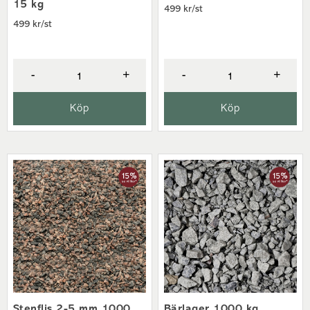
15 kg
499 kr/st
499 kr/st
-
+
-
+
Köp
Köp
Stenflis 2-5 mm 1000
Bärlager 1000 kg