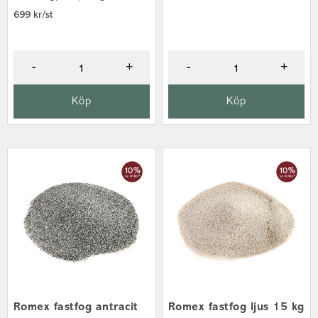
699 kr/st
-
+
-
+
Köp
Köp
Romex fastfog antracit
Romex fastfog ljus 15 kg