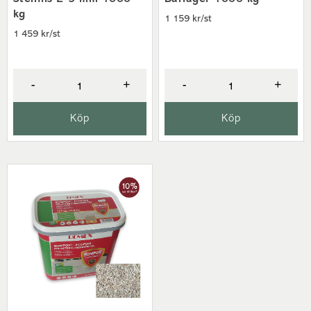
kg
1 159 kr/st
1 459 kr/st
-
+
-
+
Köp
Köp