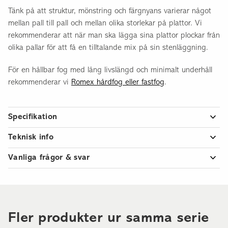
Tänk på att struktur, mönstring och färgnyans varierar något
mellan pall till pall och mellan olika storlekar på plattor. Vi
rekommenderar att när man ska lägga sina plattor plockar från
olika pallar för att få en tilltalande mix på sin stenläggning.
För en hållbar fog med lång livslängd och minimalt underhåll
rekommenderar vi
Romex hårdfog eller fastfog
.
Specifikation
Artikelnummer
816060251100GZ
Teknisk info
Granitkeramik EPD
Antal per kvm
2,78 st
Vanliga frågor & svar
Vikt per kvm
47,00 kg
Vilken fog ska jag använda?
Stenmjöl, sand, hårdfog eller fastfog? Många går vilse när
Antal kvm per pall
23,04 kvm
fogen ska väljas. Vi har därför gjort en enkel fog-guide där vi
Mått
60x60x2 cm
som går igenom våra vanligaste fogar och listar dess för- och
Fler produkter ur samma serie
nackdelar så du lätt kan se vilken fog som passar din
Höjd
2,00 cm