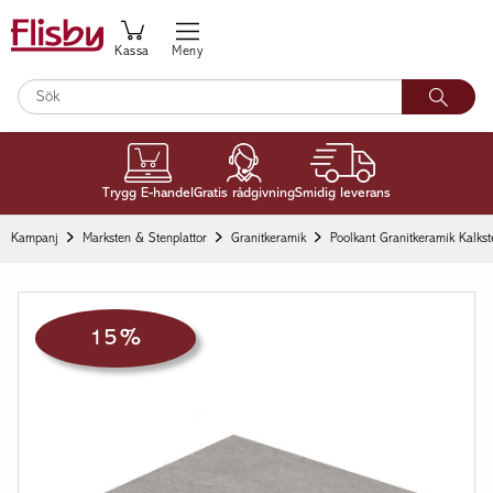
Kassa
Meny
Trygg E-handel
Gratis rådgivning
Smidig leverans
Kampanj
Marksten & Stenplattor
Granitkeramik
Poolkant Granitkeramik Kalks
15 %