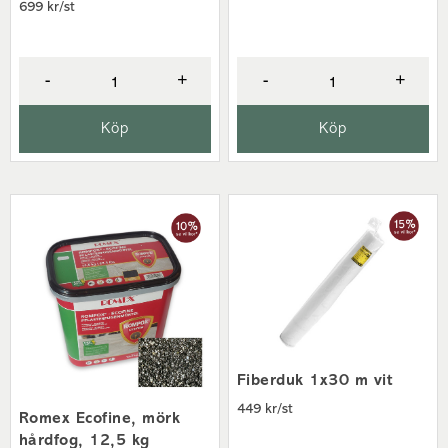
699 kr/st
-
+
-
+
Köp
Köp
Fiberduk 1x30 m vit
449 kr/st
Romex Ecofine, mörk
hårdfog, 12,5 kg