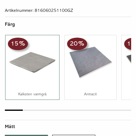
Artikelnummer: 816060251100GZ
Färg
15 %
20 %
15
Kalksten varmgrå
Antracit
Mått