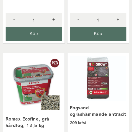
-
+
-
+
Köp
Köp
Fogsand
ogräshämmande antracit
Romex Ecofine, grå
209 kr/st
hårdfog, 12,5 kg