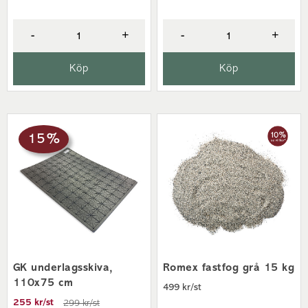
-
+
-
+
Köp
Köp
15 %
GK underlagsskiva,
Romex fastfog grå 15 kg
110x75 cm
499 kr/st
255 kr/st
299 kr/st