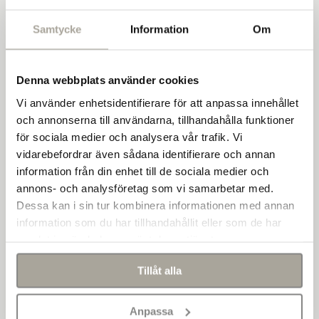
Köp
Kontakta gärna vår kunniga
kundtjänst
, boka ett
kostnadsfritt rådgivningsmöte
eller besök någon av
våra
Samtycke
Information
Om
butiker
så hjälper vi dig.
Denna webbplats använder cookies
Du kan också behöva
Vi använder enhetsidentifierare för att anpassa innehållet
och annonserna till användarna, tillhandahålla funktioner
för sociala medier och analysera vår trafik. Vi
vidarebefordrar även sådana identifierare och annan
information från din enhet till de sociala medier och
annons- och analysföretag som vi samarbetar med.
Dessa kan i sin tur kombinera informationen med annan
information som du har tillhandahållit eller som de har
samlat in när du har använt deras tjänster.
Tillåt alla
Fogkors Crocette 30 st
Stenflis 2-5 mm 500 kg
199 kr/st
1 099 kr/st
Anpassa