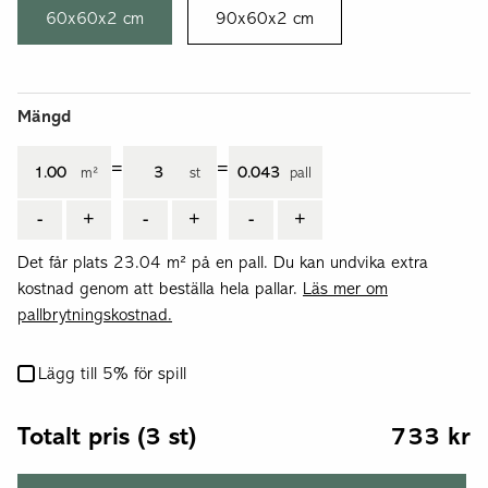
60x60x2 cm
90x60x2 cm
Mängd
=
=
m²
st
pall
-
+
-
+
-
+
Det får plats 23.04 m² på en pall.
Du kan undvika extra
kostnad genom att beställa hela pallar.
Läs mer om
pallbrytningskostnad.
Lägg till 5% för spill
Totalt pris
(3 st)
733
kr