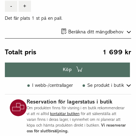
-
+
Det får plats 1 st på en pall.
Beräkna ditt mängdbehov
Totalt pris
1 699
kr
Köp
I webb-/centrallager
Se produkt i butik
Göteborg
Reservation för lagerstatus i butik
Halmstad
Om produkten finns för visning i en butik rekommenderar
Malmö
vi att ni alltid
kontaktar butiken
för att säkerställa att
Flisby
varan finns i deras lager, i synnerhet om ni planerar att
köpa och hämta produkten direkt i butiken.
Vi reserverar
Jönköping
oss för slutförsäljning.