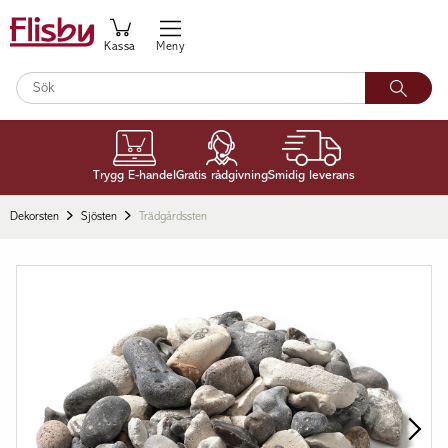
Kassa
Meny
Trygg E-handel
Gratis rådgivning
Smidig leverans
Dekorsten
Sjösten
Trädgårdssten