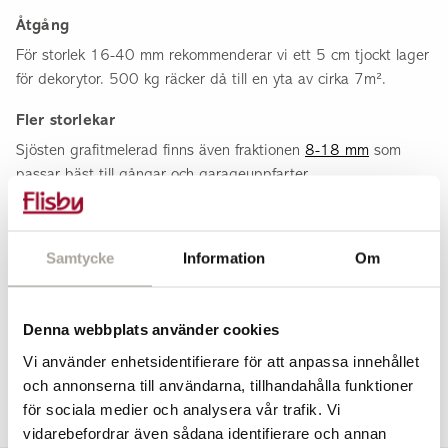
Åtgång
För storlek 16-40 mm rekommenderar vi ett 5 cm tjockt lager
för dekorytor. 500 kg räcker då till en yta av cirka 7m².
Fler storlekar
Sjösten grafitmelerad finns även fraktionen
8-18 mm
som
passar bäst till gångar och garageuppfarter.
Stenprov
Är du osäker?
Beställ ett stenprov
.
Samtycke
Information
Om
Specifikation
Denna webbplats använder cookies
Artikelnummer
75001640220ÖS
Teknisk info
Vi använder enhetsidentifierare för att anpassa innehållet
och annonserna till användarna, tillhandahålla funktioner
Bra att veta om dekorgrus >>
Vikt per styck
500,00 kg
Vanliga frågor & svar
för sociala medier och analysera vår trafik. Vi
Antal per pall
1,00 st
Behöver jag ha fiberduk under dekorgruset?
vidarebefordrar även sådana identifierare och annan