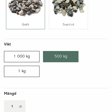
Grafit
Svart/vit
Vikt
1 000 kg
500 kg
1 kg
Mängd
st