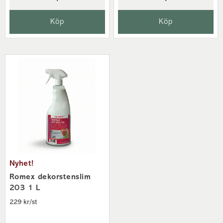
våra butiker
så hjälper vi dig.
Köp
Köp
Nyhet!
Romex dekorstenslim
203 1 L
229 kr/st