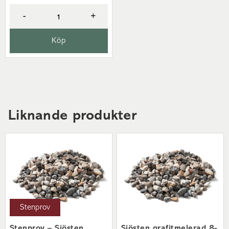
-
+
Köp
Liknande produkter
Stenprov
Stenprov – Sjösten
Sjösten grafitmelerad 8-