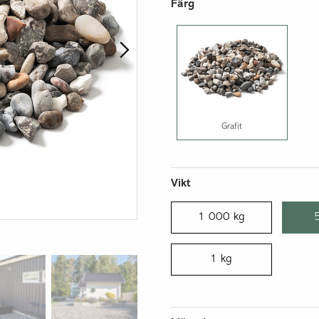
Isolerblock och balkar
Färg
Lös lättklinker
Grafit
Vikt
1 000 kg
1 kg