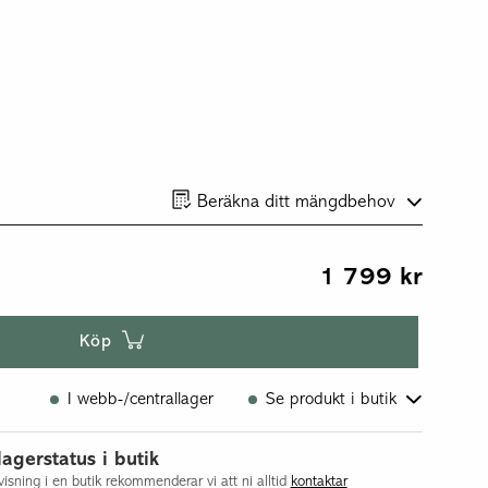
Beräkna ditt mängdbehov
1 799
kr
Köp
I webb-/centrallager
Se produkt i butik
Flisby
lagerstatus i butik
Göteborg
isning i en butik rekommenderar vi att ni alltid
kontaktar