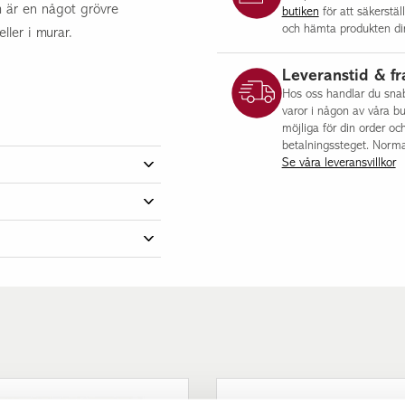
är en något grövre
butiken
för att säkerstäl
och hämta produkten dir
ller i murar.
Leveranstid & fr
Hos oss handlar du snabb
varor i någon av våra bu
möjliga för din order oc
betalningssteget. Norma
Se våra leveransvillkor
7500818220ÖS
500,00 kg
1,00 st
en. Fiberduken fyller två
ca 8-18 mm
h dels för att för att
ll husfasad; Dekorationsyta
Grafit
8-18 mm
ck på pall.