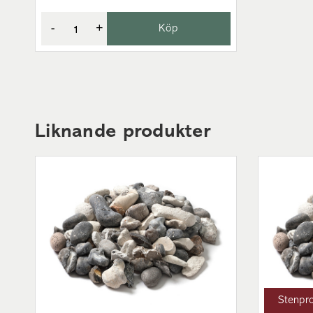
-
+
Köp
Liknande produkter
Stenpr