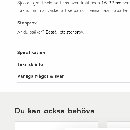
Sjösten grafitmelerad finns även fraktionen
16-32mm
som 
fraktion som är vacker att se på och passar bra i rabatter e
Stenprov
Är du osäker?
Beställ ett stenprov
.
Specifikation
Artikelnummer
Teknisk info
Läggningsråd & guider
Vikt per styck
Vanliga frågor & svar
Så lägger du grusgång >>
Antal per pall
Behöver jag ha fiberduk under dekorgruset?
Vi rekommenderar att man lägger fiberduk under dekorsten
Bra att veta
Mått
olika funktioner. Dels som avskiljare mellan olika material oc
Om dekorgrus >>
Användningsområde
I rabatt; Inti
minimera ogräset i grusytan.
Du kan också behöva
Färg
Hur levereras dekorstenen?
Fraktion
Väger dekorstenen 500 kg eller mer levereras den i storsä