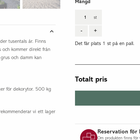
Mängd
st
-
+
er tusentals år. Finns
Det får plats 1 st på en pall.
s och kommer direkt från
v. grus och damm kan
Totalt pris
er för dekorytor. 500 kg
rekommenderar vi ett lager
Reservation för 
Om produkten finns för v