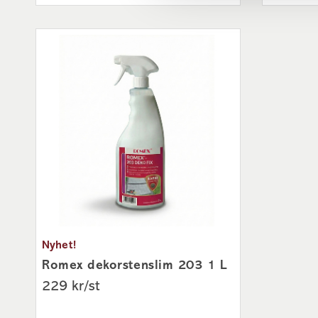
lämpliga ställe. Har man möjlighet så kan man sätta ut en 
visar var ni önskar ha det avställt.
Hur får jag veta när leveransen kommer?
Du blir kontaktad av transportbolaget före leverans via sms
med PostNord aviseras via sms och/eller mail.
Fler frågor?
Kontakta gärna vår kunniga
kundtjänst
eller besök någon
vi dig.
Nyhet!
Romex dekorstenslim 203 1 L
229 kr/st