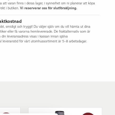
Halmstad
la att varan finns i deras lager, i synnerhet om ni planerar att köpa
ekt i butiken.
Vi reserverar oss för slutförsäljning.
Malmö
Jönköping
aktkostnad
t, smidigt och tryggt! Du väljer själv om du vill hämta ut dina
tiker eller få varorna hemlevererade. De fraktalternativ som är
h din leveransadress visas i kassan innan själva
l leveranstid för vårt utomhussortiment är 5–8 arbetsdagar.