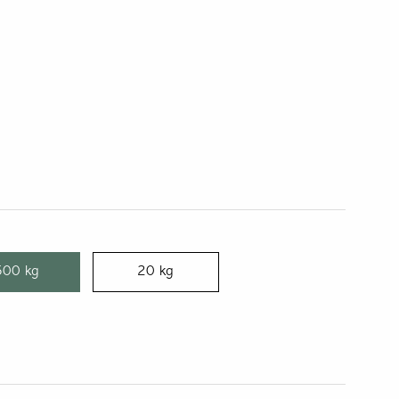
Marmor
Ölandssten
500 kg
20 kg