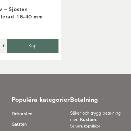
v – Sjösten
elerad 16-40 mm
+
Köp
Populära kategorier
Betalning
Säker och trygg betalning
Dekorsten
med
Kustom
.
Gatsten
Se våra köpvillkor