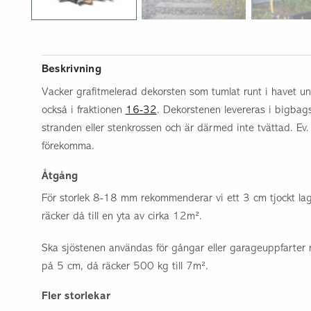
Underlagsmaterial
Utebelysning
Övrigt
Beskrivning
Vacker grafitmelerad dekorsten som tumlat runt i havet und
också i fraktionen
16-32
. Dekorstenen levereras i bigbag
stranden eller stenkrossen och är därmed inte tvättad. E
förekomma.
Åtgång
För storlek 8-18 mm rekommenderar vi ett 3 cm tjockt lag
räcker då till en yta av cirka 12m².
Ska sjöstenen användas för gångar eller garageuppfarter 
på 5 cm, då räcker 500 kg till 7m².
Fler storlekar