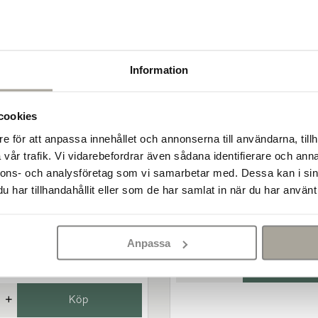
5681
ras gruset genom ett galler.
serat gallret på tvären
Information
cookies
e för att anpassa innehållet och annonserna till användarna, tillh
hur funkar det?
vår trafik. Vi vidarebefordrar även sådana identifierare och anna
n "Meddelande till
Fiberduk 1x30 m vit
nnons- och analysföretag som vi samarbetar med. Dessa kan i sin
il och om det är något
449 kr/st
har tillhandahållit eller som de har samlat in när du har använt 
kan du antingen göra
ddelande till kundtjänst" i
ekorstenslim 203 5 L
st
Anpassa
-
+
Köp
er innan för att checka av
+
Köp
de pallarna vid bästa