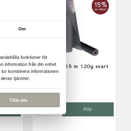
Om
andahålla funktioner för
n information från din enhet
Fiberduk 1x15 m 120g svart
 tur kombinera informationen
295 kr/st
deras tjänster.
Tillåt alla
-
+
Köp