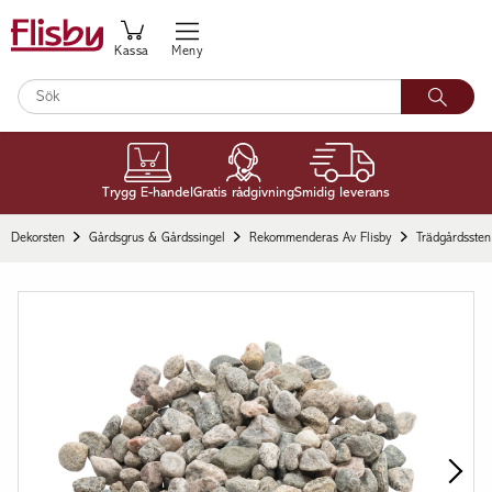
Kassa
Meny
Trygg E-handel
Gratis rådgivning
Smidig leverans
Dekorsten
Gårdsgrus & Gårdssingel
Rekommenderas Av Flisby
Trädgårdssten