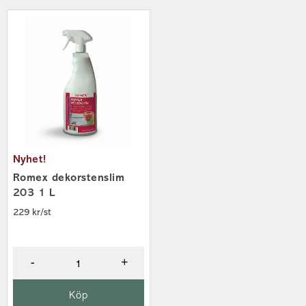
Nyhet!
Romex dekorstenslim
203 1 L
229 kr/st
-
+
Köp