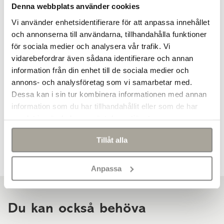
Denna webbplats använder cookies
Ska gårdssingeln användas för gångar eller garageuppfarter
Vi använder enhetsidentifierare för att anpassa innehållet
rekommenderar vi ett lager på 5 cm, då räcker 500 kg till
och annonserna till användarna, tillhandahålla funktioner
7m².
för sociala medier och analysera vår trafik. Vi
vidarebefordrar även sådana identifierare och annan
Stenprov
information från din enhet till de sociala medier och
Är du osäker?
Beställ ett stenprov
.
annons- och analysföretag som vi samarbetar med.
Dessa kan i sin tur kombinera informationen med annan
information som du har tillhandahållit eller som de har
Specifikation
samlat in när du har använt deras tjänster.
Artikelnummer
7500616320SI
Teknisk info
Tillåt alla
Läggningsråd & guider
Vikt per styck
500,00 kg
Vanliga frågor & svar
Så lägger du grusgång >>
Antal per pall
1,00 st
Behöver jag ha fiberduk under dekorgruset?
Anpassa
Så lägger du grusad uppfart >>
Vi rekommenderar att man lägger fiberduk under
Mått
6-16 mm
dekorstenen. Fiberduken fyller två olika funktioner. Dels som
Bra att veta
Användningsområde
Uppfart; Gång; I rabatt; Intill
avskiljare mellan olika material och dels för att för att
Om dekorgrus >>
Du kan också behöva
husfasad; Dekorationsyta
minimera ogräset i grusytan.