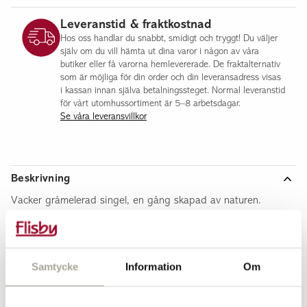
Leveranstid & fraktkostnad
Hos oss handlar du snabbt, smidigt och tryggt! Du väljer
själv om du vill hämta ut dina varor i någon av våra
butiker eller få varorna hemlevererade. De fraktalternativ
som är möjliga för din order och din leveransadress visas
i kassan innan själva betalningssteget. Normal leveranstid
för vårt utomhussortiment är 5–8 arbetsdagar.
Se våra leveransvillkor
Beskrivning
Vacker gråmelerad singel, en gång skapad av naturen.
Fraktionen på stenarna lämpar sig bra för grusgångar. Passar
i de flesta trädgårdar tack vare sin melerade färgsättning.
Åtgång
Samtycke
Information
Om
För storlek 6-16 mm rekommenderar vi ett 3 cm tjockt lager
för dekorytor. 500 kg räcker då till en yta av cirka 12m².