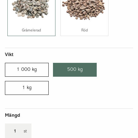
Gråmelerad
Röd
Vikt
1 000 kg
500 kg
1 kg
Mängd
st