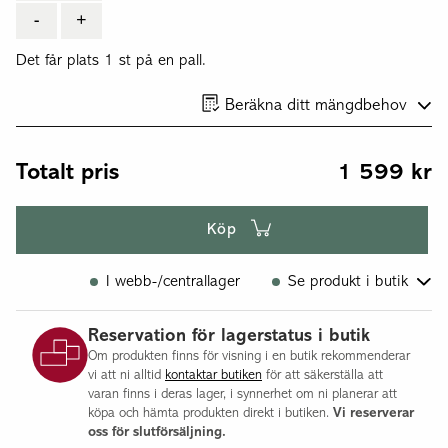
-
+
Det får plats 1 st på en pall.
Beräkna ditt mängdbehov
Totalt pris
1 599
kr
Köp
I webb-/centrallager
Se produkt i butik
Halmstad
Reservation för lagerstatus i butik
Malmö
Om produkten finns för visning i en butik rekommenderar
Flisby
vi att ni alltid
kontaktar butiken
för att säkerställa att
Jönköping
varan finns i deras lager, i synnerhet om ni planerar att
köpa och hämta produkten direkt i butiken.
Vi reserverar
Norsborg
oss för slutförsäljning.