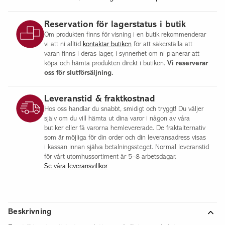
Flisby
Reservation för lagerstatus i butik
Malmö
Om produkten finns för visning i en butik rekommenderar
Göteborg
vi att ni alltid
kontaktar butiken
för att säkerställa att
Halmstad
varan finns i deras lager, i synnerhet om ni planerar att
köpa och hämta produkten direkt i butiken.
Vi reserverar
Jönköping
oss för slutförsäljning.
Leveranstid & fraktkostnad
Hos oss handlar du snabbt, smidigt och tryggt! Du väljer
själv om du vill hämta ut dina varor i någon av våra
butiker eller få varorna hemlevererade. De fraktalternativ
som är möjliga för din order och din leveransadress visas
i kassan innan själva betalningssteget. Normal leveranstid
för vårt utomhussortiment är 5–8 arbetsdagar.
Se våra leveransvillkor
Beskrivning