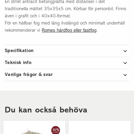
En strikt antracit betongplatta med distanser i det
traditionella måttet 35x35x5 cm. Körbar för personbil. Finns
även i grafit och i 40x40-format.
För en hållbar fog med lång livslängd och minimalt underhåll
rekommenderar vi
Romex hårdfog eller fastfog
.
Specifikation
Artikelnummer
1135355110ST
Teknisk info
Guide: Så lägger du sten >>
Antal per kvm
8,00 st
Vanliga frågor & svar
Vikt per styck
14,10 kg
Vilken fog ska jag använda?
Måttoleranser >>
Stenmjöl, sand, hårdfog eller fastfog? Många går vilse när
Antal per pall
72,00 st
Bra att veta om betong >>
fogen ska väljas. Vi har därför gjort en enkel fog-guide där vi
Mått
35x35x5 cm
som går igenom våra vanligaste fogar och listar dess för- och
Du kan också behöva
nackdelar så du lätt kan se vilken fog som passar din
Höjd
5,00 cm
stenläggning. Guiden hittar du
här >>
.
Längd
35,00 cm
Hur mycket fog behöver jag?
Tjocklek/ändamål
Körbar