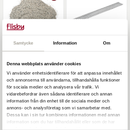
Användningsområde
Uppfart; Gång; Poolområde; Uteplats
Åtgångstabell för hårdfog:
Färg
Antracit
Storlek
Kg per m²
15 kg räcker till
Referensnummer
9610-050607
35x35x5 cm
2,38 kg
6,3 m²
Markränna galler
Samtycke
Information
Om
40x40x4 cm
1,68 kg
9 m²
galvaniserad 1 m
Romex fastfog grå 15 kg
Åtgångstabell för fastfog & fogsand:
249 kr/st
499 kr/st
Denna webbplats använder cookies
Storlek
Kg per m²
15 kg räcker till
Vi använder enhetsidentifierare för att anpassa innehållet
35x35x5 cm
0,99 kg
15,2 m²
och annonserna till användarna, tillhandahålla funktioner
-
+
-
+
40x40x4 cm
0,7 kg
21,4 m²
för sociala medier och analysera vår trafik. Vi
vidarebefordrar även sådana identifierare och annan
Köp
Köp
Vad behöver jag för undermaterial?
information från din enhet till de sociala medier och
Du behöver
fiberduk
,
bärlager
och
stenflis
.
annons- och analysföretag som vi samarbetar med.
Dessa kan i sin tur kombinera informationen med annan
Besök gärna vår
steg för steg-guide om att lägga sten
för mer
information som du har tillhandahållit eller som de har
info om hur du lägger sten.
samlat in när du har använt deras tjänster.