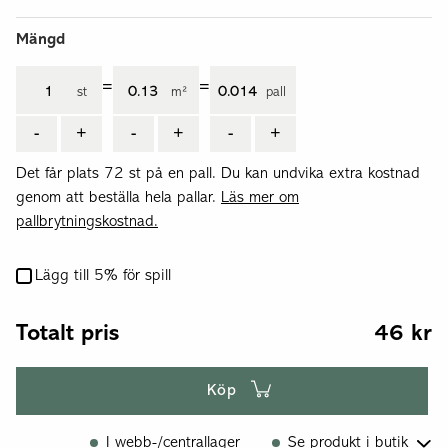
Mängd
=
=
st
m²
pall
-
+
-
+
-
+
Det får plats 72 st på en pall.
Du kan undvika extra kostnad
genom att beställa hela pallar.
Läs mer om
pallbrytningskostnad.
Lägg till 5% för spill
Totalt pris
46
kr
Köp
I webb-/centrallager
Se produkt i butik