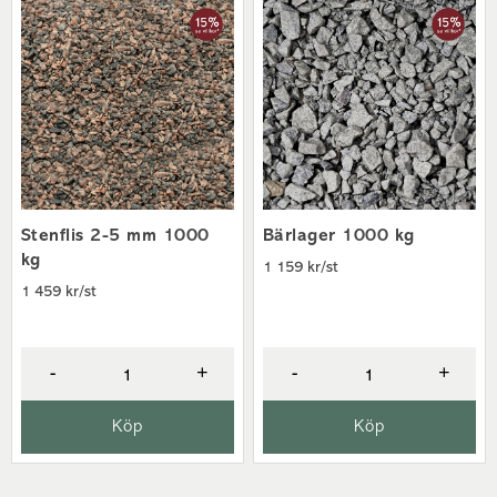
Stenflis 2-5 mm 1000
Bärlager 1000 kg
kg
1 159 kr/st
1 459 kr/st
-
+
-
+
Köp
Köp