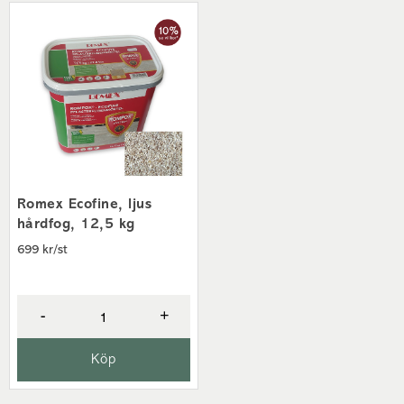
Romex Ecofine, ljus
hårdfog, 12,5 kg
699 kr/st
-
+
Köp