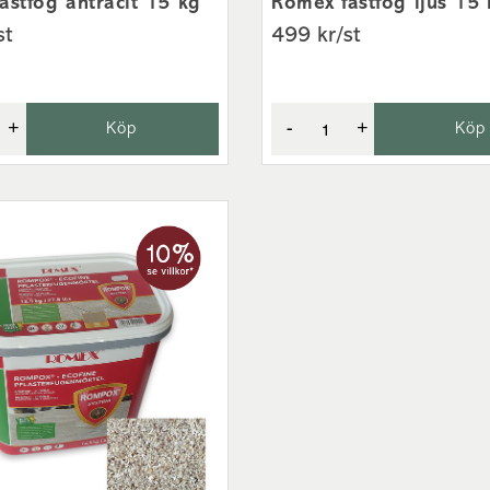
astfog antracit 15 kg
Romex fastfog ljus 15 
ddelande till kundtjänst" i
st
499 kr/st
er innan för att checka av
+
Köp
-
+
Köp
de pallarna vid bästa
skylt eller liknande som
 eller telefon. Leveranser
 av
våra butiker
så hjälper