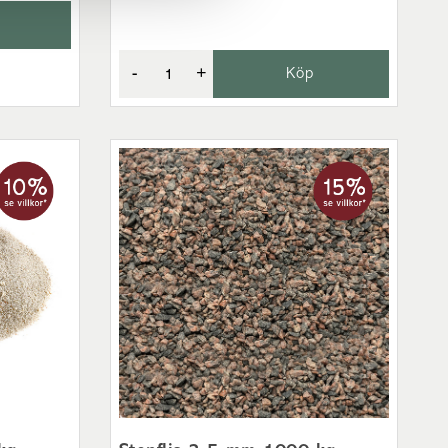
-
+
Köp