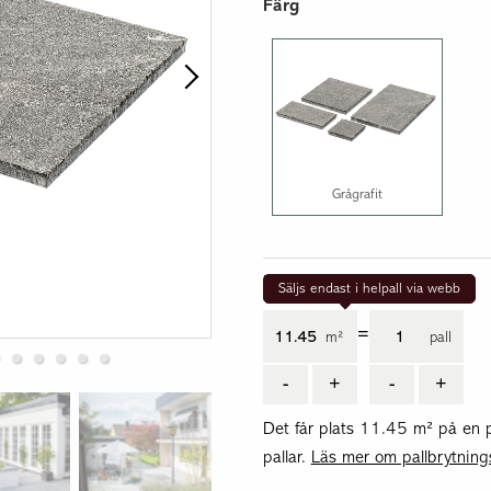
Isolerblock och balkar
Färg
Lös lättklinker
Grågrafit
Mängd
Säljs endast i helpall via webb
=
m²
pall
-
+
-
+
Det får plats 11.45 m² på en p
pallar.
Läs mer om pallbrytning