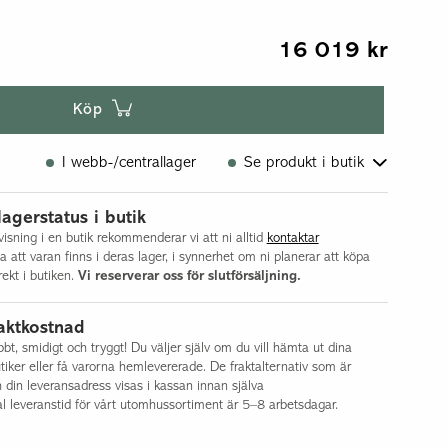
16 019
kr
Köp
I webb-/centrallager
Se produkt i butik
Flisby
lagerstatus i butik
Norsborg
isning i en butik rekommenderar vi att ni alltid
kontaktar
la att varan finns i deras lager, i synnerhet om ni planerar att köpa
ekt i butiken.
Vi reserverar oss för slutförsäljning.
aktkostnad
t, smidigt och tryggt! Du väljer själv om du vill hämta ut dina
tiker eller få varorna hemlevererade. De fraktalternativ som är
h din leveransadress visas i kassan innan själva
l leveranstid för vårt utomhussortiment är 5–8 arbetsdagar.