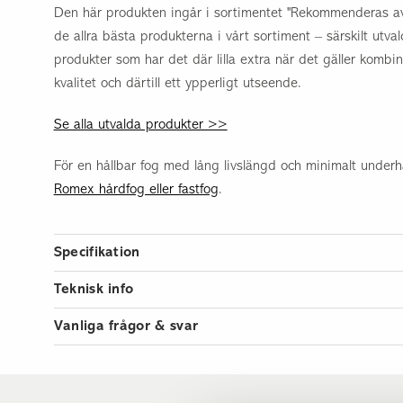
Den här produkten ingår i sortimentet "Rekommenderas av 
de allra bästa produkterna i vårt sortiment – särskilt utva
produkter som har det där lilla extra när det gäller kombi
kvalitet och därtill ett ypperligt utseende.
Se alla utvalda produkter >>
För en hållbar fog med lång livslängd och minimalt under
Romex hårdfog eller fastfog
.
Specifikation
Artikelnummer
Teknisk info
Guide: Så lägger du sten >>
Vikt per kvm
Vanliga frågor & svar
Antal kvm per pall
Hur slipper jag ogräs mellan stenarna?
Måttoleranser >>
Mått
60x40, 40x40, 40x
1) Se till att göra ett ordentligt underarbete och använd f
Bra att veta om natursten >>