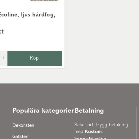
cofine, ljus hårdfog,
st
+
Köp
Populära kategorier
Betalning
Säker och trygg betalning
Dekorsten
med
Kustom
.
Gatsten
Se våra köpvillkor