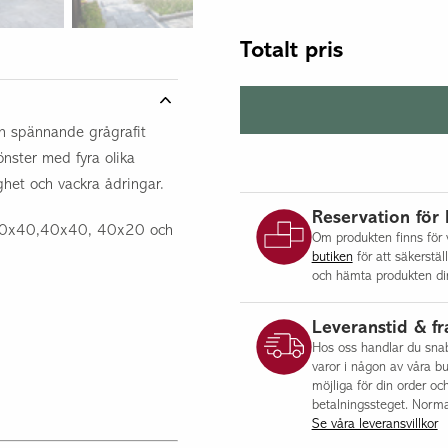
Totalt pris
n spännande grågrafit
nster med fyra olika
ghet och vackra ådringar.
Reservation för 
a 60x40,40x40, 40x20 och
Om produkten finns för v
butiken
för att säkerstäl
och hämta produkten dir
Leveranstid & fr
Hos oss handlar du snabb
varor i någon av våra bu
möjliga för din order oc
betalningssteget. Norma
Se våra leveransvillkor