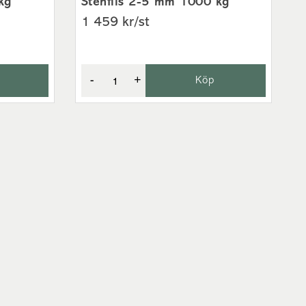
kg
Stenflis 2-5 mm 1000 kg
1 459 kr/st
-
+
Köp