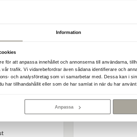
ng; Poolområde; Uteplats
de om att lägga sten
.
Grågrafit
nter som motverkar ogräs:
27602010US
Information
gräshämmande fog
.
cookies
e för att anpassa innehållet och annonserna till användarna, tillh
vår trafik. Vi vidarebefordrar även sådana identifierare och anna
nnons- och analysföretag som vi samarbetar med. Dessa kan i sin
har tillhandahållit eller som de har samlat in när du har använt 
 mer info om hur du lägger
Fogsand ogräshämma
Anpassa
antracit
ytor som altaner, gångar
209 kr/st
cofine, grå hårdfog,
kostar överlag lite mer än
ligare alternativ och
st