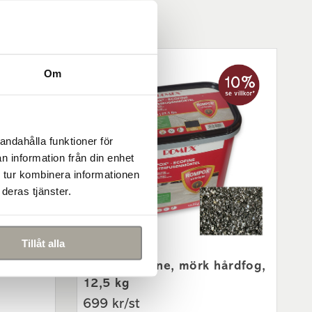
Om
andahålla funktioner för
n information från din enhet
 tur kombinera informationen
deras tjänster.
nde
Tillåt alla
Romex Ecofine, mörk hårdfog,
12,5 kg
699 kr/st