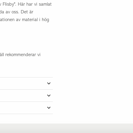
Flisby". Här har vi samlat
lda av oss. Det är
nationen av material i hög
håll rekommenderar vi
2760203620IK
85,00 kg
11,45 kvm
20 och 19x19x ca 3 cm
iberduk.