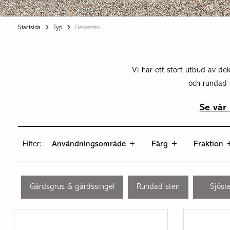
Outlet »
Bra att veta om natursten
Startsida
Typ
Dekorsten
TILLBEHÖR
Bra att veta om marktegel
Fiberdukar
Vi har ett stort utbud av dek
Fog & fäst
och rundad s
Kantstål
Se vår
Markrännor
Redskap & verktyg
Filter:
Användningsområde
Färg
Fraktion
Rengöring & impregnering
Underlagsmaterial
Utebelysning
Gårdsgrus & gårdssingel
Rundad sten
Sjöst
Övrigt