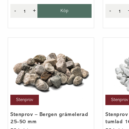
-
+
Köp
-
Stenprov
Stenprov
Stenprov – Bergen gråmelerad
Stenprov
25-50 mm
tumlad 