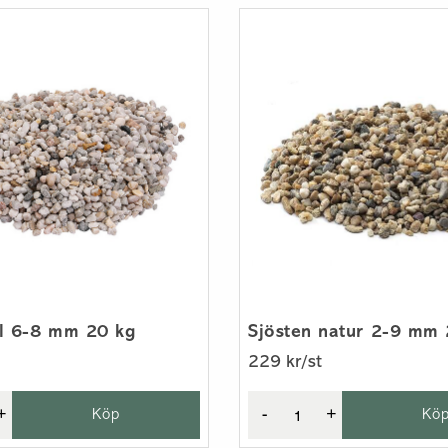
el 6-8 mm 20 kg
Sjösten natur 2-9 mm
229 kr/st
+
Köp
-
+
Kö