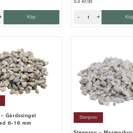
53 kr/st
+
Köp
-
+
Kö
 – Gårdssingel
Stenprov
rad 6-16 mm
Stenprov – Marmorkros