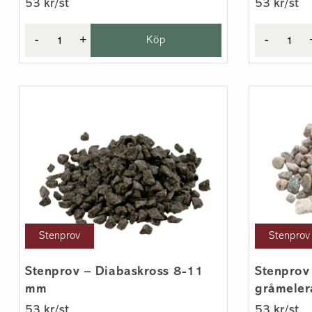
53 kr/st
53 kr/st
-
+
Köp
-
Stenprov
Stenprov
Stenprov – Diabaskross 8-11
Stenprov
mm
gråmele
53 kr/st
53 kr/st