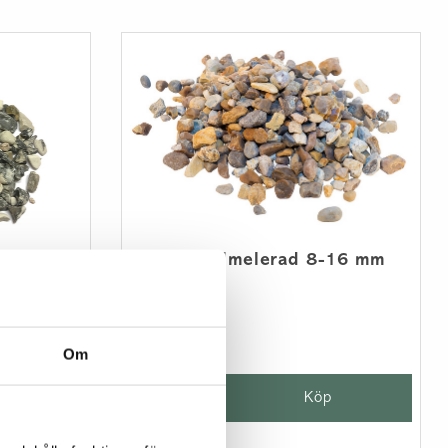
Sjösten gulmelerad 8-16 mm
20 kg
189 kr/st
Om
-
+
Köp
p