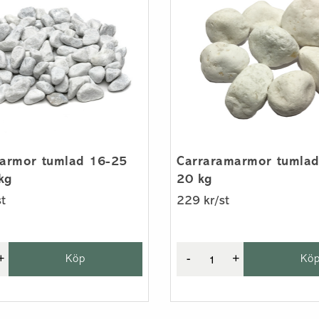
armor tumlad 16-25
Carraramarmor tumlad
kg
20 kg
t
229 kr/st
+
Köp
-
+
Kö