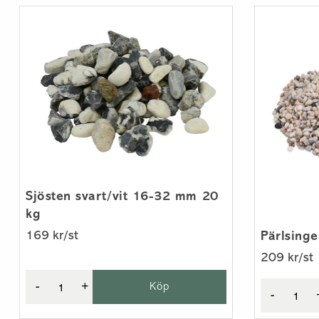
Sjösten svart/vit 16-32 mm 20
kg
169 kr/st
Pärlsing
209 kr/st
-
+
Köp
-