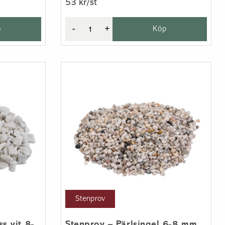
53 kr/st
p
-
+
Köp
Stenprov
s vit 8-
Stenprov – Pärlsingel 6-8 mm