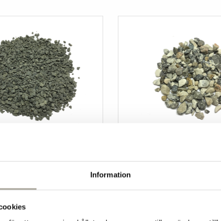
oss 2-5 mm 20 kg
Sjösten svart/vit 8-16 mm 20
kg
Information
169 kr/st
cookies
+
Köp
-
+
Kö