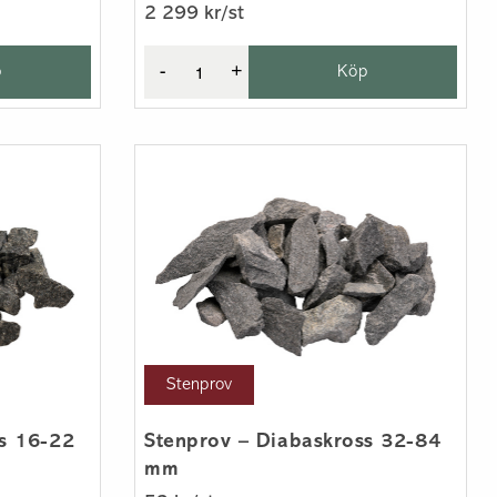
2 299 kr/st
p
-
+
Köp
Stenprov
ss 16-22
Stenprov – Diabaskross 32-84
mm