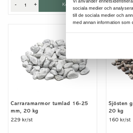
Vi använder enhetsidentifierar
-
+
Köp
sociala medier och analysera 
till de sociala medier och a
med annan information som du 
Carraramarmor tumlad 16-25
Sjösten 
mm, 20 kg
20 kg
229 kr/st
160 kr/st