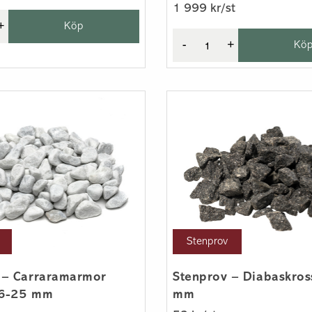
1 999 kr/st
+
Köp
-
+
Kö
Stenprov
 – Carraramarmor
Stenprov – Diabaskro
16-25 mm
mm