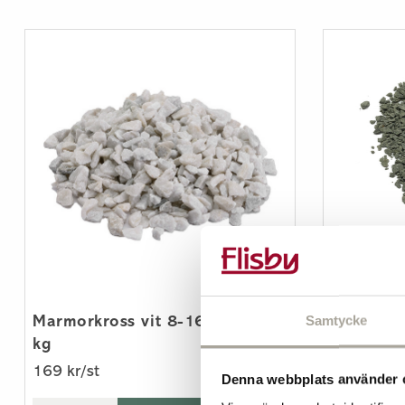
Diabaskr
179 kr/st
Samtycke
Marmorkross vit 8-16 mm 20
kg
169 kr/st
Denna webbplats använder 
-